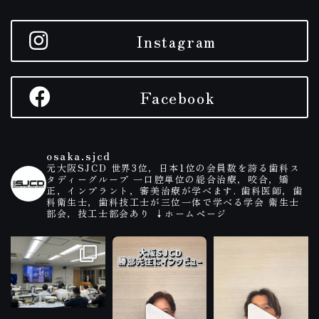
Instagram
Facebook
osaka.sjcd
元大阪SJCD
世界3位，日本1位の会員数を誇る歯科ス
タディーグループ
一口腔単位の総合治療，咬合，矯
正，インプラント，審美治療が学べます.
歯科医師，歯
科衛生士，歯科技工士が三位一体で学べる学会
衛生士
部会，技工士部会あり
↓ホームページ